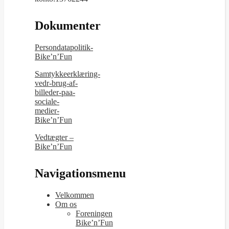
Dokumenter
Persondatapolitik-
Bike’n’Fun
Samtykkeerklæring-
vedr-brug-af-
billeder-paa-
sociale-
medier-
Bike’n’Fun
Vedtægter –
Bike’n’Fun
Navigationsmenu
Velkommen
Om os
Foreningen
Bike’n’Fun