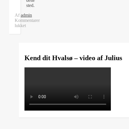
dette
sted.
Af
admin
Kommentarer
lukket
til
Demo:
Minnesota
Orchestra
Kend dit Hvalsø – video af Julius