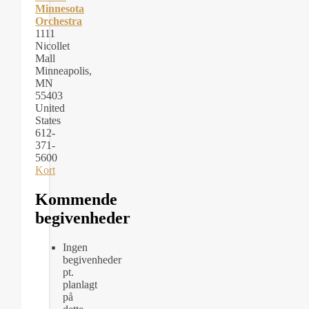
Minnesota
Orchestra
1111
Nicollet
Mall
Minneapolis
,
MN
55403
United
States
612-
371-
5600
Kort
Demo:
Minnesota
Kommende
Orchestra
begivenheder
Ingen
begivenheder
pt.
planlagt
på