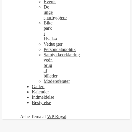
Events
De
unge
sporbyggere
Bike
park
i
Hvalsø
Vedtægter
Persondatapolitik
Samtykkeerklæring
vedr.
brug
af
billeder
Mødereferater
Galleri
Kalender
Indmeldelse
Bestyrelse
Ashe Tema af
WP Royal
.