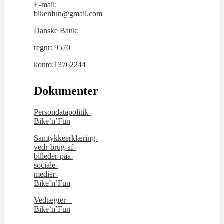
E-mail:
bikenfun@gmail.com
Danske Bank:
regnr: 9570
konto:13762244
Dokumenter
Persondatapolitik-
Bike’n’Fun
Samtykkeerklæring-
vedr-brug-af-
billeder-paa-
sociale-
medier-
Bike’n’Fun
Vedtægter –
Bike’n’Fun