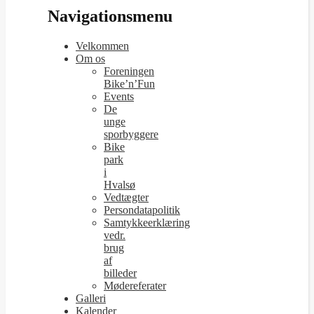
Navigationsmenu
Velkommen
Om os
Foreningen
Bike’n’Fun
Events
De
unge
sporbyggere
Bike
park
i
Hvalsø
Vedtægter
Persondatapolitik
Samtykkeerklæring
vedr.
brug
af
billeder
Mødereferater
Galleri
Kalender