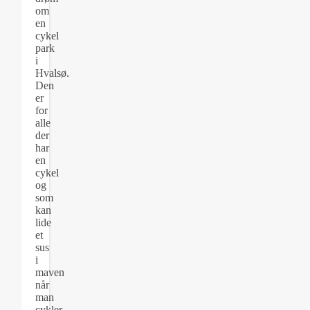
om
en
cykel
park
i
Hvalsø.
Den
er
for
alle
der
har
en
cykel
og
som
kan
lide
et
sus
i
maven
når
man
cykler