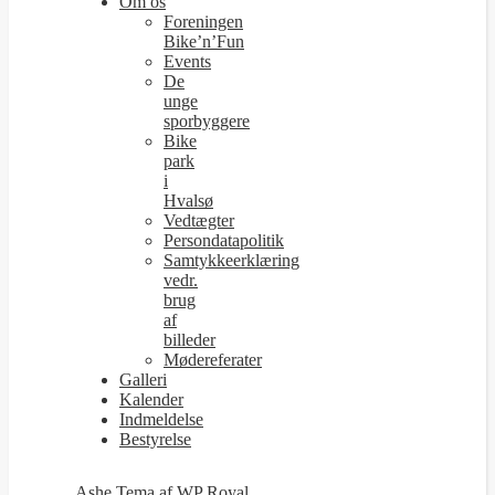
Om os
Foreningen
Bike’n’Fun
Events
De
unge
sporbyggere
Bike
park
i
Hvalsø
Vedtægter
Persondatapolitik
Samtykkeerklæring
vedr.
brug
af
billeder
Mødereferater
Galleri
Kalender
Indmeldelse
Bestyrelse
Ashe Tema af
WP Royal
.