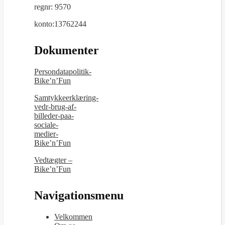
regnr: 9570
konto:13762244
Dokumenter
Persondatapolitik-
Bike’n’Fun
Samtykkeerklæring-
vedr-brug-af-
billeder-paa-
sociale-
medier-
Bike’n’Fun
Vedtægter –
Bike’n’Fun
Navigationsmenu
Velkommen