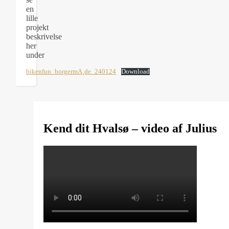
en
lille
projekt
beskrivelse
her
under
bikenfun_borgermA¸de_240124
Download
Kend dit Hvalsø – video af Julius