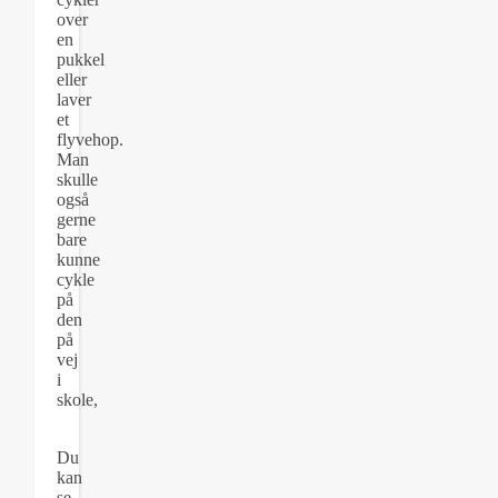
over
en
pukkel
eller
laver
et
flyvehop.
Man
skulle
også
gerne
bare
kunne
cykle
på
den
på
vej
i
skole,
Du
kan
se