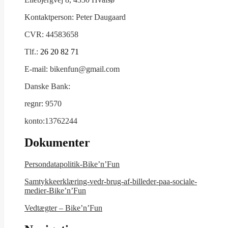
Kontaktperson: Peter Daugaard
CVR: 44583658
Tlf.:
26 20 82 71
E-mail: bikenfun@gmail.com
Danske Bank:
regnr: 9570
konto:13762244
Dokumenter
Persondatapolitik-Bike’n’Fun
Samtykkeerklæring-vedr-brug-af-billeder-paa-sociale-
medier-Bike’n’Fun
Vedtægter – Bike’n’Fun